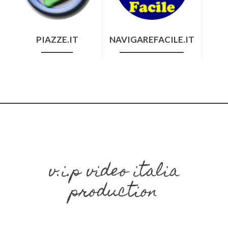
PIAZZE.IT
NAVIGAREFACILE.IT
v.i.p video italia
production