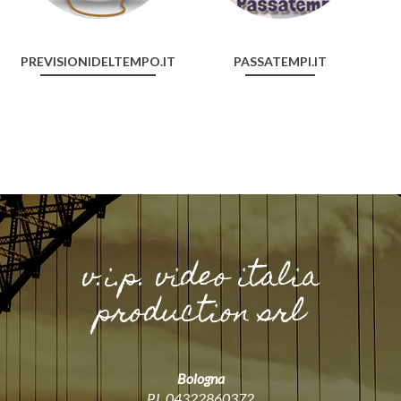
PREVISIONIDELTEMPO.IT
PASSATEMPI.IT
v.i.p. video italia
production srl
Bologna
P.I. 04322860372